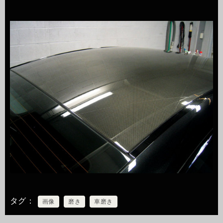
タグ
画像
磨き
車磨き