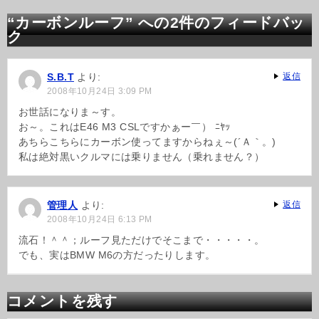
ナ
ビ
“カーボンルーフ” への2件のフィードバッ
ゲ
ク
ー
シ
ョ
S.B.T
より:
返信
ン
2008年10月24日 3:09 PM
お世話になりま～す。
お～。これはE46 M3 CSLですかぁー￣） ﾆﾔｯ
あちらこちらにカーボン使ってますからねぇ～(´Ａ｀。)
私は絶対黒いクルマには乗りません（乗れません？）
管理人
より:
返信
2008年10月24日 6:13 PM
流石！＾＾；ルーフ見ただけでそこまで・・・・・。
でも、実はBMW M6の方だったりします。
コメントを残す