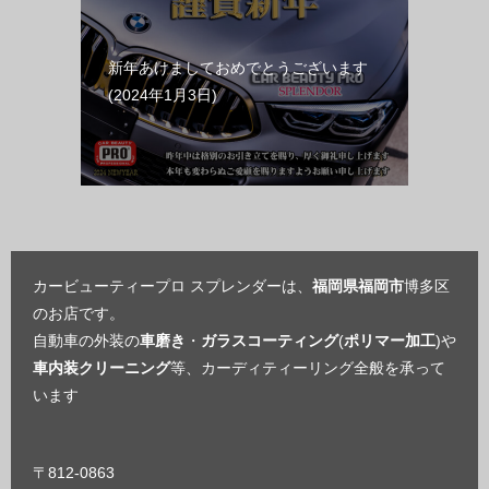
新年あけましておめでとうございます
2024年1月3日
カービューティープロ スプレンダーは、
福岡県福岡市
博多区
のお店です。
自動車の外装の
車磨き
・
ガラスコーティング
(
ポリマー加工
)や
車内装クリーニング
等、カーディティーリング全般を承って
います
〒812-0863