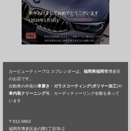
新年あけましておめでとうございます
2024年1月3日
カービューティープロ スプレンダーは、
福岡県福岡市
博多区
のお店です。
自動車の外装の
車磨き
・
ガラスコーティング
(
ポリマー加工
)や
車内装クリーニング
等、カーディティーリング全般を承って
います
〒812-0863
福岡市博多区金の隈1丁目35-2