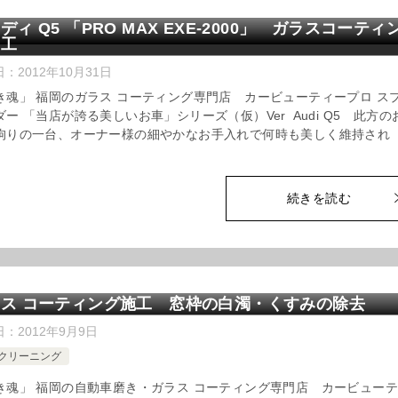
ディ Q5 「PRO MAX EXE-2000」 ガラスコーティ
加工
日：
2012年10月31日
き魂」 福岡のガラス コーティング専門店 カービューティープロ ス
ダー 「当店が誇る美しいお車」シリーズ（仮）Ver Audi Q5 此方の
拘りの一台、オーナー様の細やかなお手入れで何時も美しく維持され
続きを読む
ス コーティング施工 窓枠の白濁・くすみの除去
日：
2012年9月9日
クリーニング
き魂」 福岡の自動車磨き・ガラス コーティング専門店 カービュー