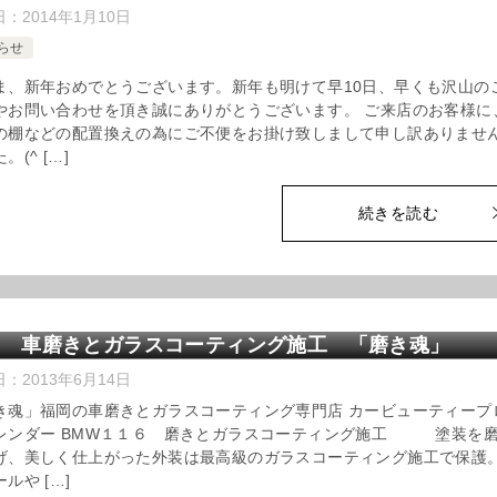
日：
2014年1月10日
らせ
ま、新年おめでとうございます。新年も明けて早10日、早くも沢山の
やお問い合わせを頂き誠にありがとうございます。 ご来店のお客様に
の棚などの配置換えの為にご不便をお掛け致しまして申し訳ありませ
。(^ […]
続きを読む
岡 車磨きとガラスコーティング施工 「磨き魂」
日：
2013年6月14日
き魂」福岡の車磨きとガラスコーティング専門店 カービューティープ
レンダー BMW１１６ 磨きとガラスコーティング施工 塗装を
げ、美しく仕上がった外装は最高級のガラスコーティング施工で保護
ルや […]