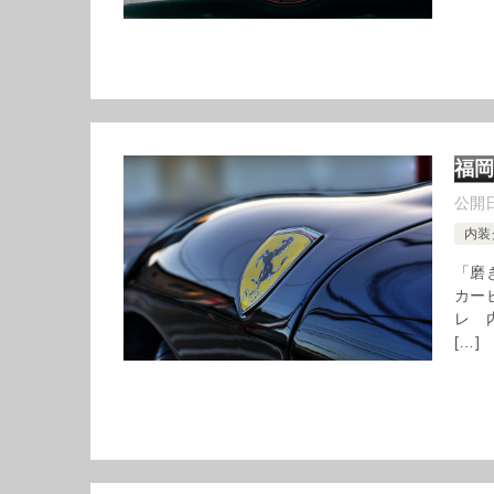
福
公開
内装
「磨
カービ
レ 
[…]