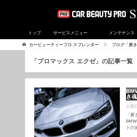
トップ
サービスメニュー
メンテナンス
カービューティープロ スプレンダー
ブログ「磨
「プロマックス エクゼ」の記事一覧
BM
き
公開
「磨
BM
トの