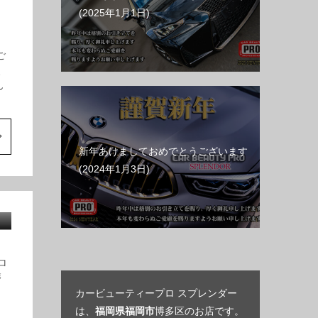
2025年1月1日
ご
、
ん
新年あけましておめでとうございます
2024年1月3日
ロ
磨
。
カービューティープロ スプレンダー
は、
福岡県福岡市
博多区のお店です。