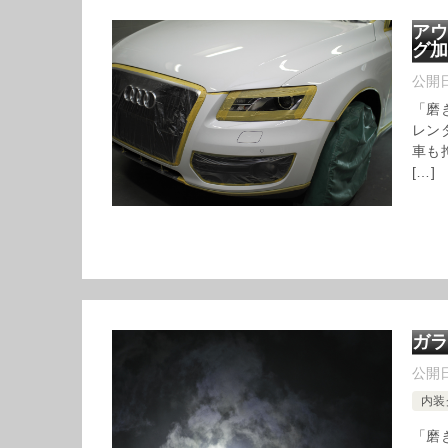
アウ
グ
公開
「磨
レン
車も
[…]
ガラ
公開
内装
「磨