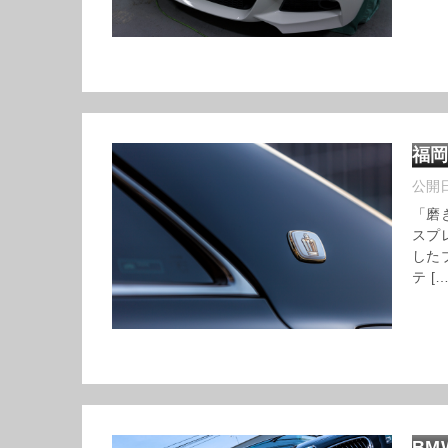
福岡
公開
「磨
スプ
した
テ […
BM