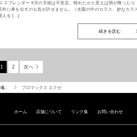
ロ スプレンダー 9月の天候は不安定。晴れたかと思えば雨が降ったり
店外に車を出すのも気が許せません。（太陽の中のカラス、妙なカラ
人を […]
続きを読む
1
2
次へ
き魂」
プロマックス エクゼ
ホーム
店舗について
リンク集
お問い合わせ