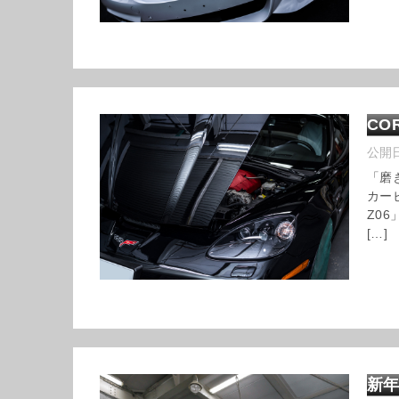
CO
公開
「磨
カー
Z0
[…]
新年