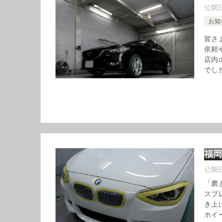
公開
お知
皆さ
依頼
店内
でした
福
公開
「磨
スプ
き上
ホイー