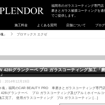
福岡市のガラスコーティング専門店
磨きとガラス被膜コーティングを適
でご提供します。
施工料金
よくある質問
店舗について
ブログ
き魂」
プロマックス エクゼ
W 428iグランクーペ プロ ガラスコーティング加工「
魂」
日：
2014年12月19日
き魂」福岡のCAR BEAUTY PRO 車磨きとガラスコーティング専門
W 428iグランクーペ プロ ガラスコーティング及びアルミホイールコ
施工完了。 使用ガラスコーティング プロ ガラスコーティン […]