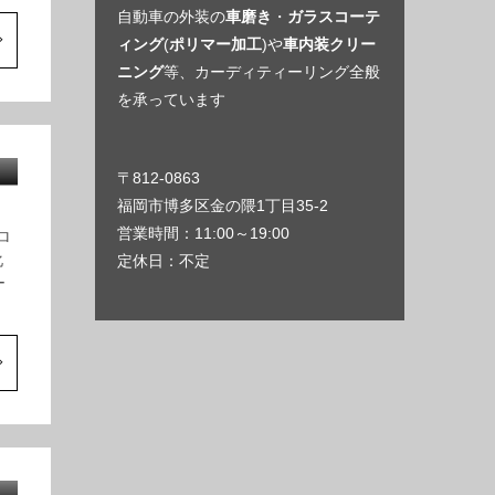
自動車の外装の
車磨き
・
ガラスコーテ
ィング
(
ポリマー加工
)や
車内装クリー
ニング
等、カーディティーリング全般
を承っています
〒812-0863
福岡市博多区金の隈1丁目35-2
営業時間：11:00～19:00
ロ
化
定休日：不定
ー