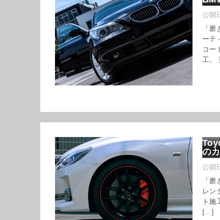
公開
「磨
ーテ
コー
工。 
To
の
公開
「磨
レン
ト施
[…]