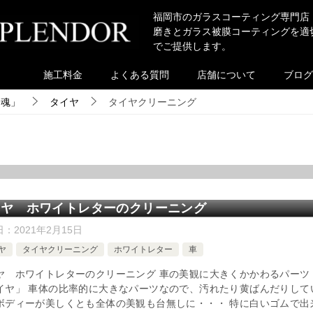
福岡市のガラスコーティング専門店
磨きとガラス被膜コーティングを適
でご提供します。
施工料金
よくある質問
店舗について
ブログ
き魂」
タイヤ
タイヤクリーニング
イヤ ホワイトレターのクリーニング
日：
2021年2月15日
ヤ
タイヤクリーニング
ホワイトレター
車
ヤ ホワイトレターのクリーニング 車の美観に大きくかかわるパーツ
イヤ」 車体の比率的に大きなパーツなので、汚れたり黄ばんだりして
ボディーが美しくとも全体の美観も台無しに・・・ 特に白いゴムで出