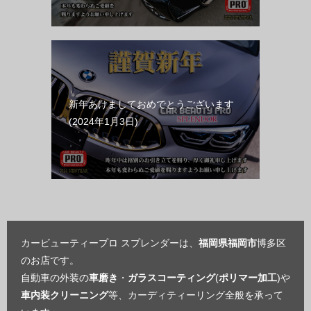
新年あけましておめでとうございます
2024年1月3日
カービューティープロ スプレンダーは、
福岡県福岡市
博多区
のお店です。
自動車の外装の
車磨き
・
ガラスコーティング
(
ポリマー加工
)や
車内装クリーニング
等、カーディティーリング全般を承って