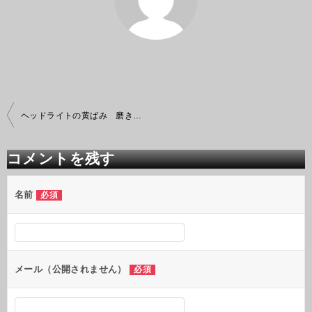
投
ヘッドライトの黄ばみ 磨き除去
稿
ナ
ビ
コメントを残す
ゲ
ー
シ
名前
必須
ョ
ン
メール（公開されません）
必須